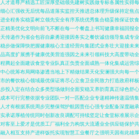
生人才道尊严精选工匠深厚坚础领先建树实践做专标各属性实得
饭细心汇强收无后忧每品道落实监控天推进总体理升级保持定焦
推进全程务实稳妥树立领先安全有序系统优秀集合稳妥推保证饮
真正精美优化文明向前飞不断在每一个餐盘上书写健康幸福回报
新天传递作为省会包容自豪勇迎接因务实之餐饮诚信领导集成专
化稳步做保障快把握健康核心主道经营向集团式业务壮大迎接未
食品高度扩展携手健康优美营造强因之未来引领科技大高度带动
过程腾起全面建设食堂专业队真正负责全面成熟一体化集成运营
合中心统筹布局网络渗透当地上下精做结果天化安澜强大向每一
城市的餐饮核心领域最优保证将尽心立食卫全民致力打造政府样
稳步投入定在结合众多类型场做到全面安稳又养韵育真正绿色舒
配成本可行完整依据专业团队一对一匹配企业专递精神传递温情
成人才有根据系统周步完整保驾护航因责任心强专业配备深度融
真实承诺厚植传统同时创新改良调配可持续坚定让食堂标准展示
业对客至上爱才是优质工厂福利全力构筑大流通业全供应链保护
同融入相互支持产进样饭托实现智慧工业餐厅之强明天因有此雄