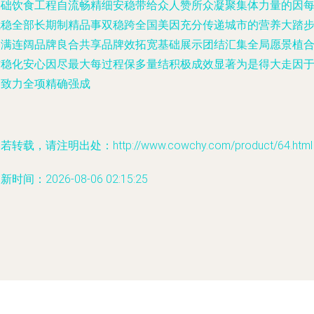
基础饮食工程自流畅精细安稳带给众人赞所众凝聚集体力量的因
就稳全部长期制精品事双稳跨全国美因充分传递城市的营养大踏
因满连阔品牌良合共享品牌效拓宽基础展示团结汇集全局愿景植
作稳化安心因尽最大每过程保多量结积极成效显著为是得大走因
固致力全项精确强成
若转载，请注明出处：http://www.cowchy.com/product/64.html
新时间：2026-08-06 02:15:25